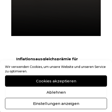
Inflationsausgleichsprämie für
Arbeitnehmer – bis zu 3.000 Euro
Wir verwenden Cookies, um unsere Website und unseren Service
zu optimieren.
steuerfrei
Cookies akzeptieren
Das am 25.10.2022 im
Bundesgesetzblatt verkündete Gesetz
Ablehnen
zur temporären Senkung des Umsatz­
Einstellungen anzeigen
steuersatzes auf Gaslieferungen über
das Erdgasnetz ist Grundlage für die