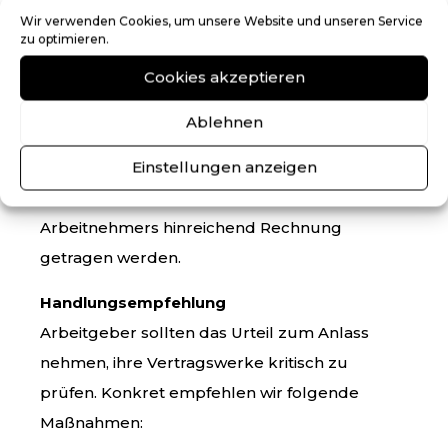
Arbeitgeber ein nicht unerhebliches
Wir verwenden Cookies, um unsere Website und unseren Service
Haftungsrisiko birgt.
zu optimieren.
Cookies akzeptieren
Eine Freistellung ist jedoch nicht generell
ausgeschlossen, sondern es bedarf einer im
Ablehnen
Einzelfall tragfähigen Rechtfertigung durch
Einstellungen anzeigen
konkrete betriebliche Gründe. Zudem muss
dem Beschäftigungsinteresse des
Arbeitnehmers hinreichend Rechnung
getragen werden.
Handlungsempfehlung
Arbeitgeber sollten das Urteil zum Anlass
nehmen, ihre Vertragswerke kritisch zu
prüfen. Konkret empfehlen wir folgende
Maßnahmen: