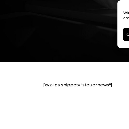
Wir
opt
C
[xyz-ips snippet="steuernews"]